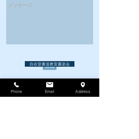
自在堂書道教室書楽会
Send
seigen99@gma
Phone
Email
Address
il.com
03-3398-5831
サイトポリシー
プライバシーポリシー
​利用規約
​お問い合わせ