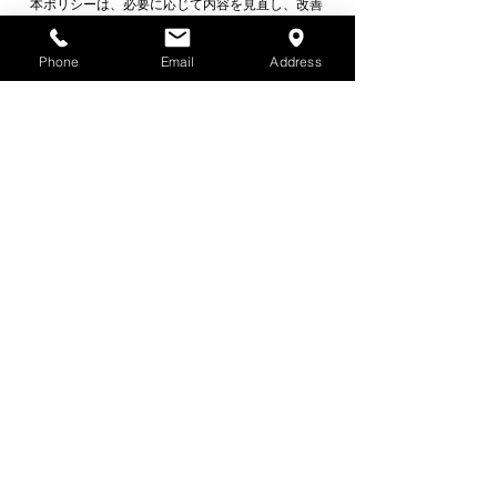
本ポリシーは、必要に応じて内容を見直し、改善
する場合があります。
お問い合わせ
Phone
Email
Address
個人情報の取扱いに関するお問い合わせは、当ホ
ームページのお問い合わせフォームよりご連絡く
ださい。
自在堂書道教室 書楽会
サイトポリシー
プライバシーポリシー
​利用規約
​お問い合わせ
​よくある質問