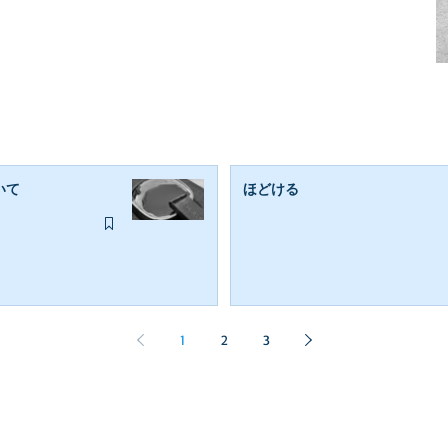
いて
ほどける
1
2
3