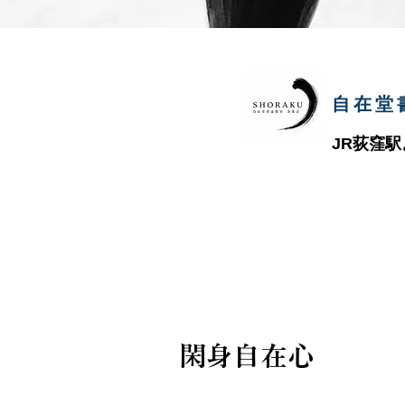
​自在
​JR荻窪
閑身自在心