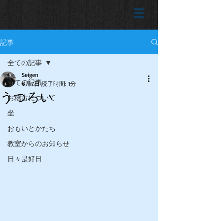
記事
全ての記事
Seigen
全ての記事
6月7日
読了時間: 1分
うつろい
お稽古について
坐
おもいとかたち
教室からのお知らせ
日々是好日